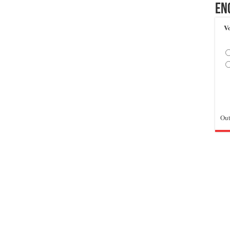
En
Vo
Out