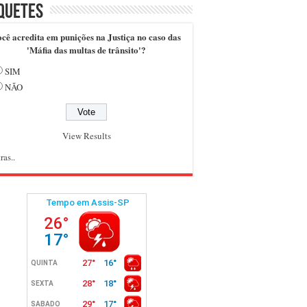
quetes
cê acredita em punições na Justiça no caso das
'Máfia das multas de trânsito'?
SIM
NÃO
View Results
ras..