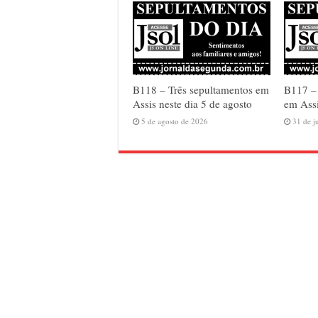
B118 – Três sepultamentos em
B117 –
Assis neste dia 5 de agosto
em Assi
5 de agosto de 2026
31 de j