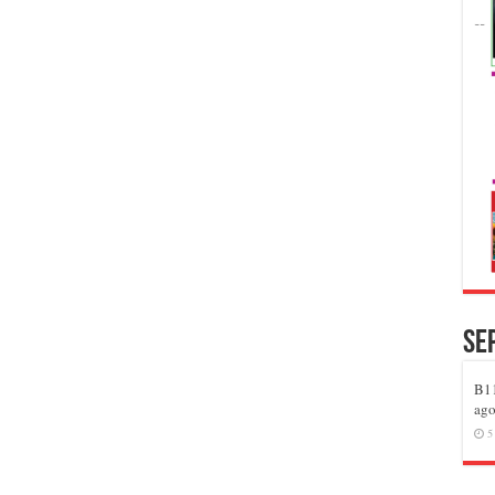
Se
B11
ago
5