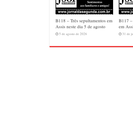
B118 – Três sepultamentos em
B117 –
Assis neste dia 5 de agosto
em Assi
5 de agosto de 2026
31 de j