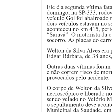
Ele é a segunda vítima fat
domingo, na SP-333, rodo
veículo Gol foi abalroado 
dois veículos estavam no s
aconteceu no km 415, per
“Saravá”. O motorista da 
socorro. As placas do carr
Welton da Silva Alves era 
Edgar Bárbara, de 38 anos,
Outras duas vítimas foram
e não correm risco de mor
provocados pelo acidente.
O corpo de Welton da Silv
necroscópico e liberado no
sendo velado no Velório 
o sepultamento deve aconte
Municipal da Saudade, em 