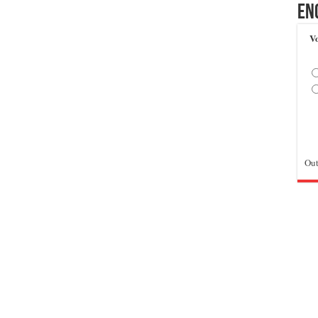
En
Vo
Out