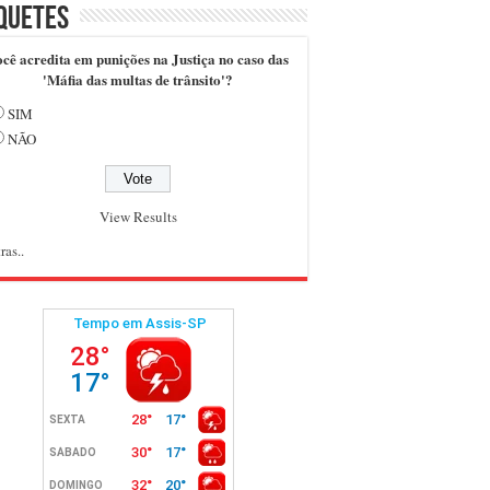
quetes
cê acredita em punições na Justiça no caso das
'Máfia das multas de trânsito'?
SIM
NÃO
View Results
ras..