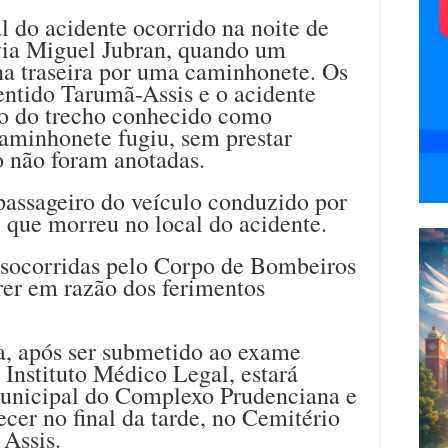
al do acidente ocorrido na noite de
via Miguel Jubran, quando um
na traseira por uma caminhonete. Os
entido Tarumã-Assis e o acidente
to do trecho conhecido como
caminhonete fugiu, sem prestar
o não foram anotadas.
passageiro do veículo conduzido por
 que morreu no local do acidente.
 socorridas pelo Corpo de Bombeiros
rer em razão dos ferimentos
a, após ser submetido ao exame
 Instituto Médico Legal, estará
Municipal do Complexo Prudenciana e
cer no final da tarde, no Cemitério
Assis.