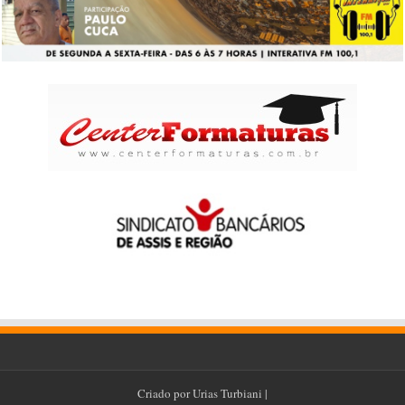
Criado por
Urias Turbiani
|