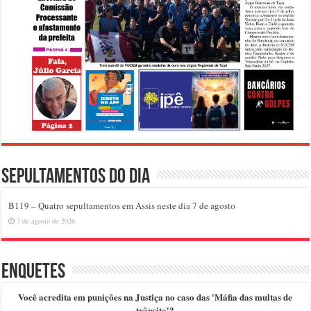
Sepultamentos do dia
B119 – Quatro sepultamentos em Assis neste dia 7 de agosto
7 de agosto de 2026
Enquetes
Você acredita em punições na Justiça no caso das 'Máfia das multas de
trânsito'?