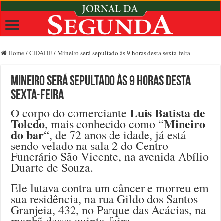
Home
/
CIDADE
/
Mineiro será sepultado às 9 horas desta sexta-feira
Mineiro será sepultado às 9 horas desta
sexta-feira
Luis Batista de
O corpo do comerciante
Toledo
Mineiro
, mais conhecido como “
do bar
“, de 72 anos de idade, já está
sendo velado na sala 2 do Centro
Funerário São Vicente, na avenida Abílio
Duarte de Souza.
Ele lutava contra um câncer e morreu em
sua residência, na rua Gildo dos Santos
Granjeia, 432, no Parque das Acácias, na
manhã dessa quinta-feira.