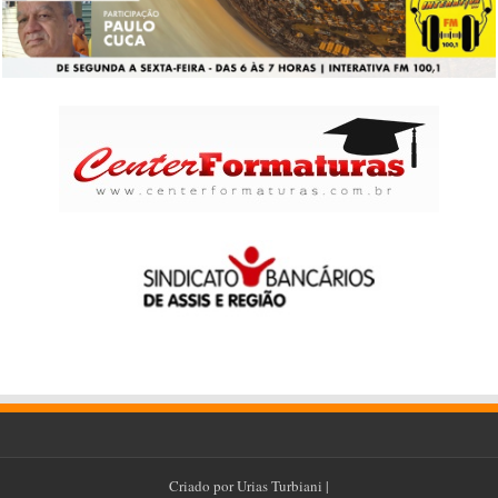
Criado por
Urias Turbiani
|