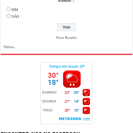
trânsito'?
SIM
NÃO
View Results
Outras..