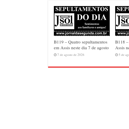
B119 – Quatro sepultamentos
B118 – 
em Assis neste dia 7 de agosto
Assis n
7 de agosto de 2026
5 de ag