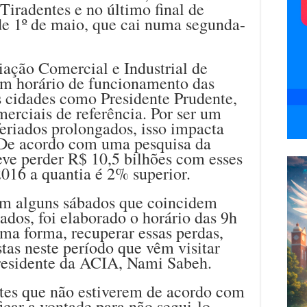
 Tiradentes e no último final de
de 1º de maio, que cai numa segunda-
ação Comercial e Industrial de
om horário de funcionamento das
s cidades como Presidente Prudente,
merciais de referência. Por ser um
feriados prolongados, isso impacta
 De acordo com uma pesquisa da
eve perder R$ 10,5 bilhões com esses
016 a quantia é 2% superior.
em alguns sábados que coincidem
ados, foi elaborado o horário das 9h
uma forma, recuperar essas perdas,
stas neste período que vêm visitar
presidente da ACIA, Nami Sabeh.
tes que não estiverem de acordo com
icar a vontade para não segui-lo.