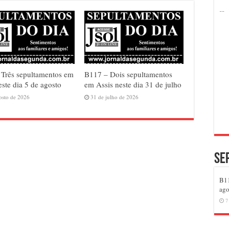
Três sepultamentos em
B117 – Dois sepultamentos
este dia 5 de agosto
em Assis neste dia 31 de julho
osto de 2026
31 de julho de 2026
Se
B11
ago
7