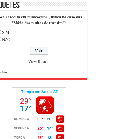
quetes
cê acredita em punições na Justiça no caso das
'Máfia das multas de trânsito'?
SIM
NÃO
View Results
ras..