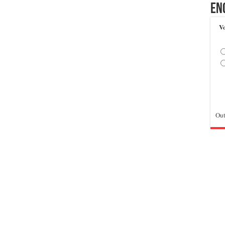
En
Vo
Out