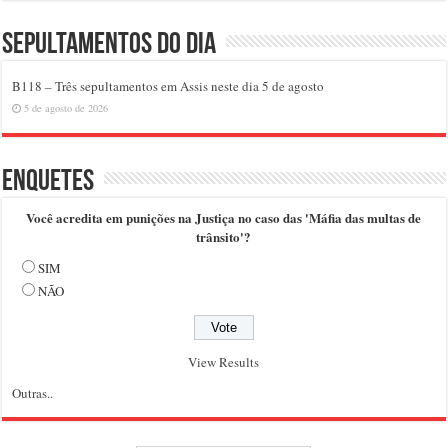
Sepultamentos do dia
B118 – Três sepultamentos em Assis neste dia 5 de agosto
5 de agosto de 2026
Enquetes
Você acredita em punições na Justiça no caso das 'Máfia das multas de
trânsito'?
SIM
NÃO
View Results
Outras..