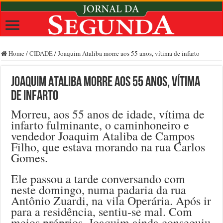
Home
/
CIDADE
/
Joaquim Ataliba morre aos 55 anos, vítima de infarto
Joaquim Ataliba morre aos 55 anos, vítima
de infarto
Morreu, aos 55 anos de idade, vítima de
infarto fulminante, o caminhoneiro e
vendedor Joaquim Ataliba de Campos
Filho, que estava morando na rua Carlos
Gomes.
Ele passou a tarde conversando com
neste domingo, numa padaria da rua
Antônio Zuardi, na vila Operária. Após ir
para a residência, sentiu-se mal. Com
meios próprios, Joaquim ainda conseguiu