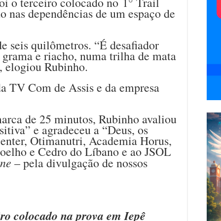
i o terceiro colocado no 1° Trail
do nas dependências de um espaço de
e seis quilômetros. “É desafiador
, grama e riacho, numa trilha de mata
, elogiou Rubinho.
da TV Com de Assis e da empresa
arca de 25 minutos, Rubinho avaliou
itiva” e agradeceu a “Deus, os
enter, Otimanutri, Academia Horus,
Coelho e Cedro do Líbano e ao JSOL
ine
– pela divulgação de nossos
iro colocado na prova em Iepê