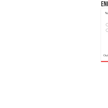
En
Vo
Out