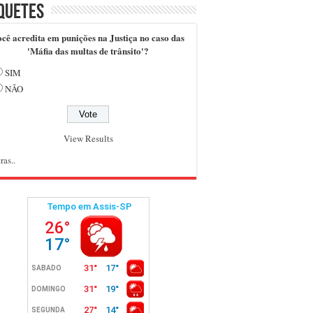
quetes
cê acredita em punições na Justiça no caso das
'Máfia das multas de trânsito'?
SIM
NÃO
View Results
ras..