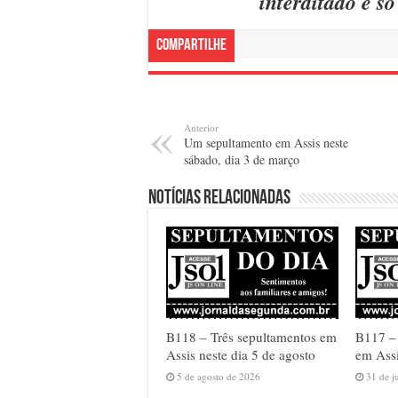
interditado e s
Compartilhe
Anterior
Um sepultamento em Assis neste
sábado, dia 3 de março
Notícias relacionadas
B118 – Três sepultamentos em
B117 –
Assis neste dia 5 de agosto
em Assi
5 de agosto de 2026
31 de j