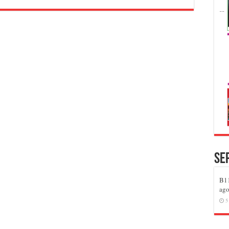
Se
B11
ago
5