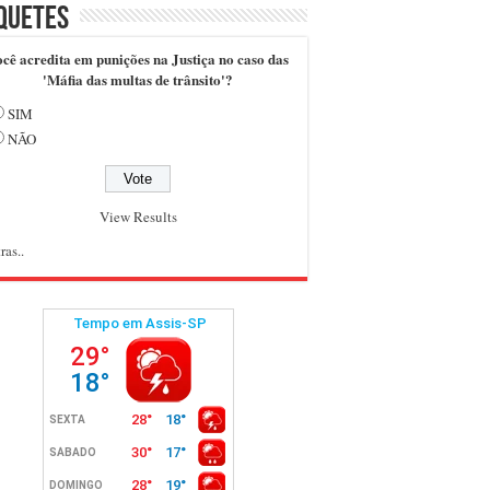
quetes
cê acredita em punições na Justiça no caso das
'Máfia das multas de trânsito'?
SIM
NÃO
View Results
ras..