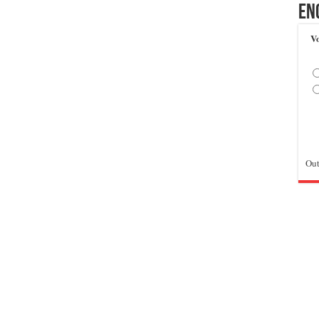
En
Vo
Out