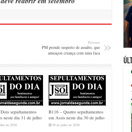
ó deve reabrir em setembro
Próximo
PM prende suspeito de assalto, que
ameaçou criança com uma faca
Úl
 Dois sepultamentos
B116 – Quatro sepultamentos
s neste dia 31 de julho
em Assis neste dia 30 de julho
ulho de 2026
30 de julho de 2026