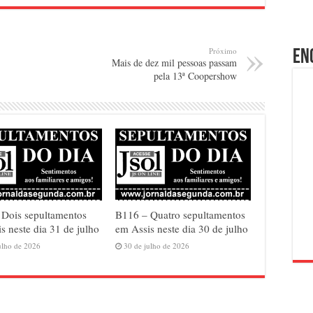
Próximo
En
Mais de dez mil pessoas passam
pela 13ª Coopershow
 Dois sepultamentos
B116 – Quatro sepultamentos
s neste dia 31 de julho
em Assis neste dia 30 de julho
ulho de 2026
30 de julho de 2026