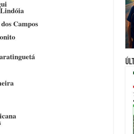
gui
 Lindóia
é dos Campos
onito
aratinguetá
Úl
meira
icana
s