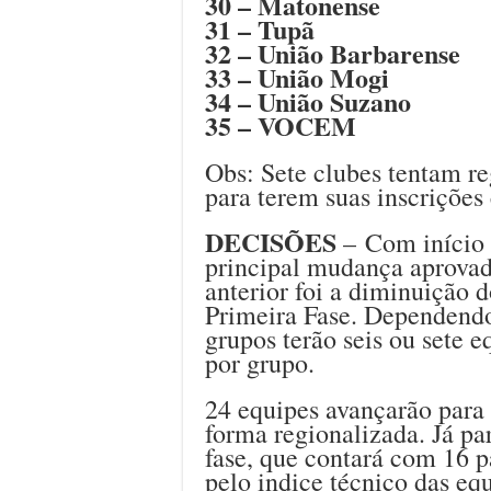
30 – Matonense
31 – Tupã
32 – União Barbarense
33 – União Mogi
34 – União Suzano
35 – VOCEM
Obs: Sete clubes tentam r
para terem suas inscrições
DECISÕES
– Com início p
principal mudança aprovad
anterior foi a diminuição 
Primeira Fase. Dependendo
grupos terão seis ou sete 
por grupo.
24 equipes avançarão para
forma regionalizada. Já pa
fase, que contará com 16 pa
pelo indice técnico das equ