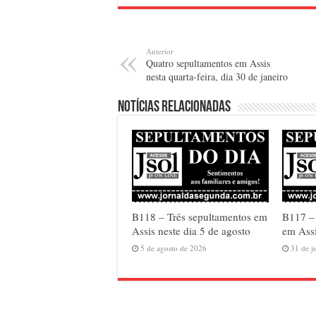
Anterior
Quatro sepultamentos em Assis
nesta quarta-feira, dia 30 de janeiro
Notícias relacionadas
B118 – Três sepultamentos em
B117 –
Assis neste dia 5 de agosto
em Assi
5 de agosto de 2026
31 de j