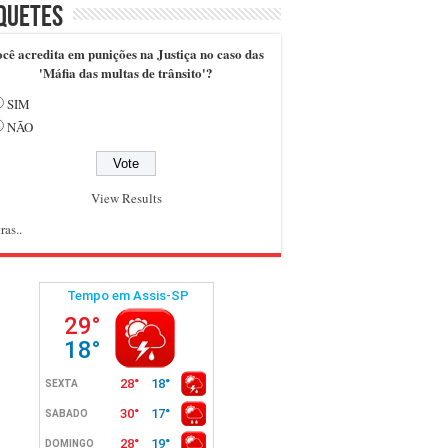
quetes
cê acredita em punições na Justiça no caso das
'Máfia das multas de trânsito'?
SIM
NÃO
View Results
ras..