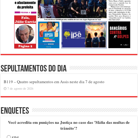
Sepultamentos do dia
B119 – Quatro sepultamentos em Assis neste dia 7 de agosto
7 de agosto de 2026
Enquetes
Você acredita em punições na Justiça no caso das 'Máfia das multas de
trânsito'?
SIM