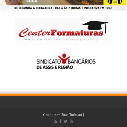
Criado por
Urias Turbiani
|