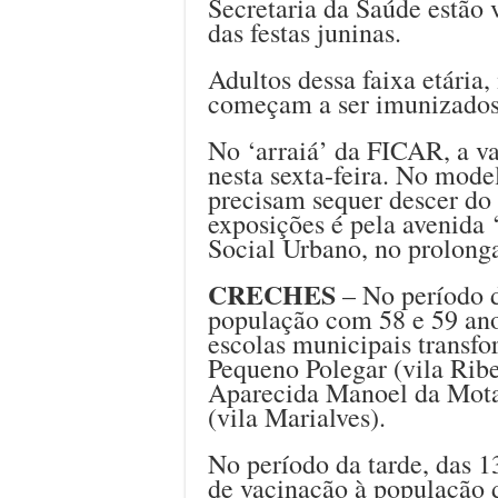
Secretaria da Saúde estão 
das festas juninas.
Adultos dessa faixa etári
começam a ser imunizados 
No ‘arraiá’ da FICAR, a va
nesta sexta-feira. No model
precisam sequer descer do 
exposições é pela avenida
Social Urbano, no prolong
CRECHES
– No período d
população com 58 e 59 ano
escolas municipais transf
Pequeno Polegar (vila Rib
Aparecida Manoel da Mota 
(vila Marialves).
No período da tarde, das 1
de vacinação à população 