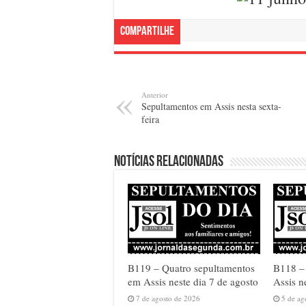
Compartilhe
Anterior
Sepultamentos em Assis nesta sexta-
feira
Notícias relacionadas
B119 – Quatro sepultamentos
B118 – 
em Assis neste dia 7 de agosto
Assis n
7 de agosto de 2026
5 de ag