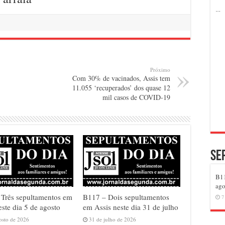
Próximo
Com 30% de vacinados, Assis tem
11.055 ‘recuperados’ dos quase 12
mil casos de COVID-19
Se
B11
ago
Três sepultamentos em
B117 – Dois sepultamentos
7
este dia 5 de agosto
em Assis neste dia 31 de julho
osto de 2026
31 de julho de 2026