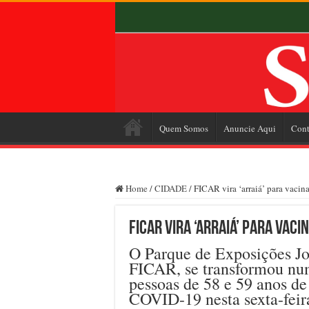
Quem Somos
Anuncie Aqui
Cont
Home
/
CIDADE
/
FICAR vira ‘arraiá’ para vaci
FICAR vira ‘arraiá’ para vac
O Parque de Exposições Jor
FICAR, se transformou num
pessoas de 58 e 59 anos de
COVID-19 nesta sexta-feira