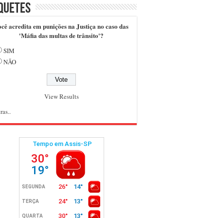
quetes
cê acredita em punições na Justiça no caso das
'Máfia das multas de trânsito'?
SIM
NÃO
View Results
ras..