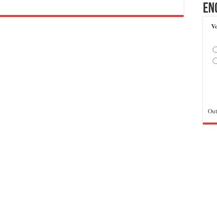
En
Vo
Out