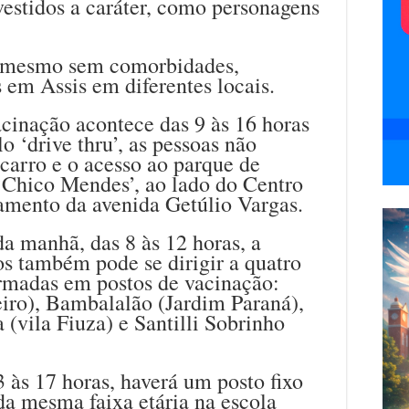
vestidos a caráter, como personagens
a, mesmo sem comorbidades,
em Assis em diferentes locais.
cinação acontece das 9 às 16 horas
o ‘drive thru’, as pessoas não
carro e o acesso ao parque de
 ‘Chico Mendes’, ao lado do Centro
amento da avenida Getúlio Vargas.
a manhã, das 8 às 12 horas, a
s também pode se dirigir a quatro
ormadas em postos de vacinação:
eiro), Bambalalão (Jardim Paraná),
(vila Fiuza) e Santilli Sobrinho
3 às 17 horas, haverá um posto fixo
da mesma faixa etária na escola