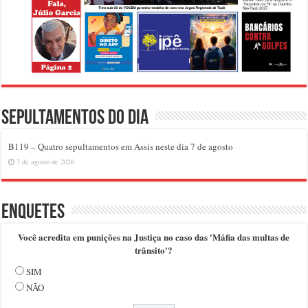
Sepultamentos do dia
B119 – Quatro sepultamentos em Assis neste dia 7 de agosto
7 de agosto de 2026
Enquetes
Você acredita em punições na Justiça no caso das 'Máfia das multas de
trânsito'?
SIM
NÃO