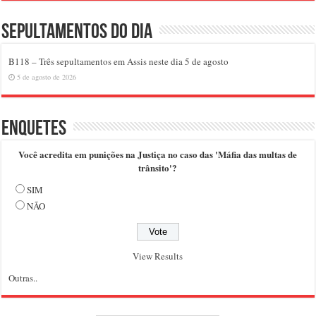
Sepultamentos do dia
B118 – Três sepultamentos em Assis neste dia 5 de agosto
5 de agosto de 2026
Enquetes
Você acredita em punições na Justiça no caso das 'Máfia das multas de
trânsito'?
SIM
NÃO
View Results
Outras..