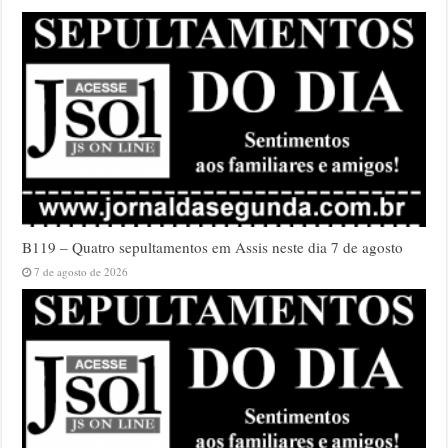
B119 – Quatro sepultamentos em Assis neste dia 7 de agosto
7 de agosto de 2026