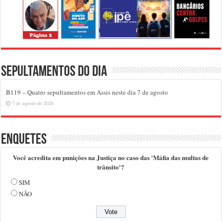
Sepultamentos do dia
B119 – Quatro sepultamentos em Assis neste dia 7 de agosto
7 de agosto de 2026
Enquetes
Você acredita em punições na Justiça no caso das 'Máfia das multas de
trânsito'?
SIM
NÃO