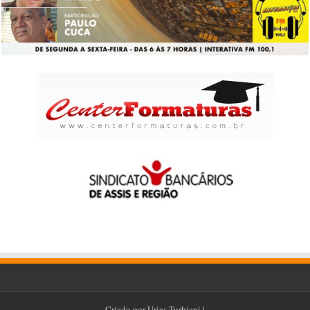
Criado por
Urias Turbiani
|