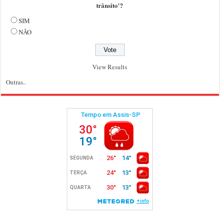
trânsito'?
SIM
NÃO
View Results
Outras..