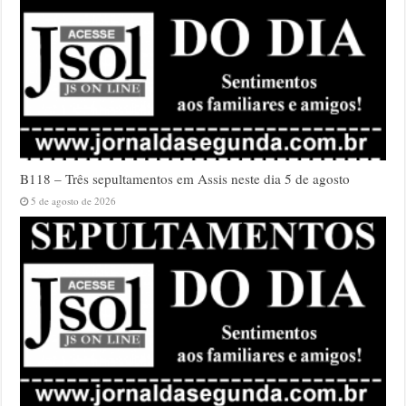
B118 – Três sepultamentos em Assis neste dia 5 de agosto
5 de agosto de 2026