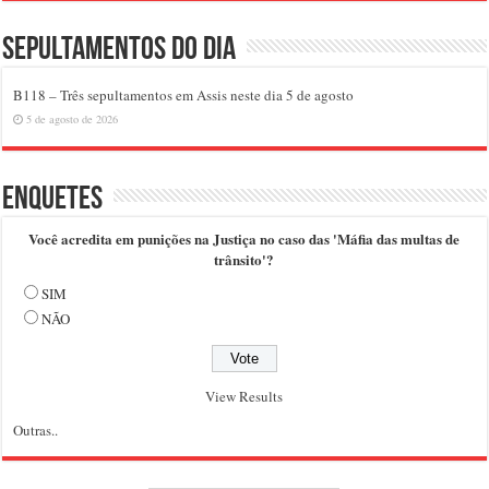
Sepultamentos do dia
B118 – Três sepultamentos em Assis neste dia 5 de agosto
5 de agosto de 2026
Enquetes
Você acredita em punições na Justiça no caso das 'Máfia das multas de
trânsito'?
SIM
NÃO
View Results
Outras..