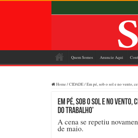
Quem Somos
Anuncie Aqui
Cont
Home
/
CIDADE
/
Em pé, sob o sol e no vento, ce
Em pé, sob o sol e no vento,
do trabalho’
A cena se repetiu novament
de maio.