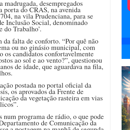
 da madrugada, desempregados
a porta do CRAS, na avenida
704, na vila Prudenciana, para se
e Inclusão Social, denominado
 do Trabalho’.
da falta de conforto. “Por quê não
nema ou no ginásio municipal, com
do os candidatos confortavelmente
stos ao sol e ao vento?”, questionou
nos de idade, que aguardava na fila,
lhos.
ção postada no portal oficial da
sis, os aprovados da Frente de
icação da vegetação rasteira em vias
licos”.
s num programa de rádio, o que pode
o Departamento de Comunicação da
zesse a postagem na manhã de segunda