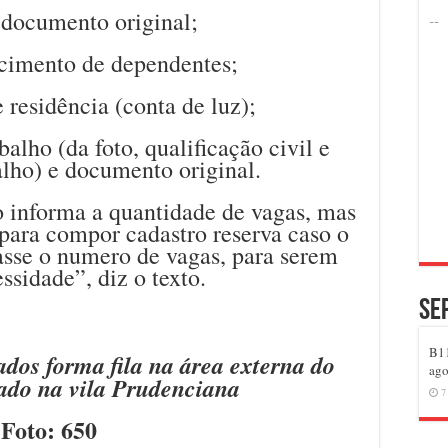
documento original;
scimento de dependentes;
residência (conta de luz);
alho (da foto, qualificação civil e
alho) e documento original.
o informa a quantidade de vagas, mas
para compor cadastro reserva caso o
asse o numero de vagas, para serem
ssidade”, diz o texto.
Se
B11
dos forma fila na área externa do
ago
ado na vila Prudenciana
7
Foto: 650