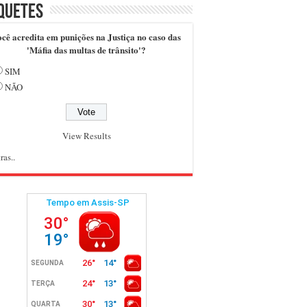
quetes
cê acredita em punições na Justiça no caso das
'Máfia das multas de trânsito'?
SIM
NÃO
View Results
ras..