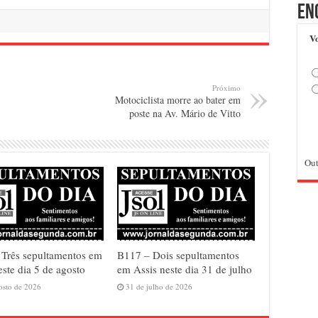
En
Vo
Próximo
Motociclista morre ao bater em
poste na Av. Mário de Vitto
Out
Três sepultamentos em
B117 – Dois sepultamentos
este dia 5 de agosto
em Assis neste dia 31 de julho
osto de 2026
31 de julho de 2026