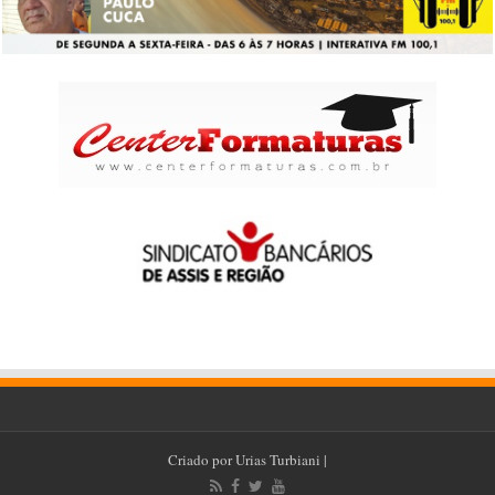
Criado por
Urias Turbiani
|