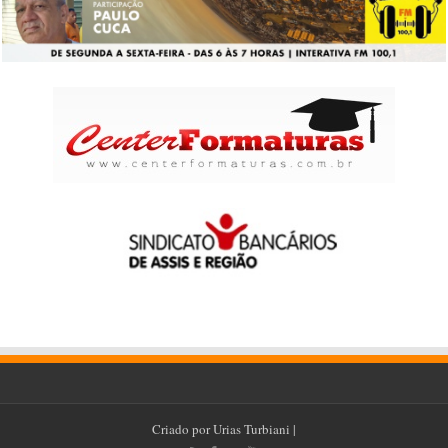
Criado por
Urias Turbiani
|