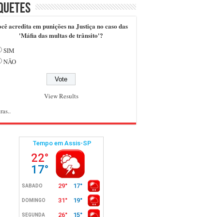
quetes
cê acredita em punições na Justiça no caso das
'Máfia das multas de trânsito'?
SIM
NÃO
View Results
ras..