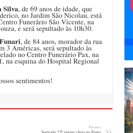
 Silva
, de 69 anos de idade, que
derico, no Jardim São Nicolau, está
Centro Funerário São Vicente, na
ouza, e será sepultado às 10h30.
Funari
, de 84 anos, morador da rua
m 3 Américas, será sepultado às
velado no Centro Funerário Pax, na
1, na esquina do Hospital Regional
ossos sentimentos!
Próximo
Sorteado 23º tanque cheio no Posto