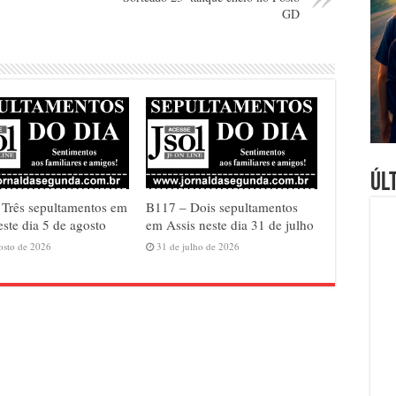
GD
Úl
Três sepultamentos em
B117 – Dois sepultamentos
este dia 5 de agosto
em Assis neste dia 31 de julho
osto de 2026
31 de julho de 2026