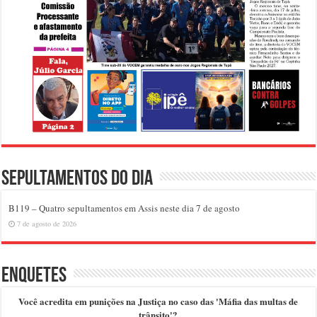
Sepultamentos do dia
B119 – Quatro sepultamentos em Assis neste dia 7 de agosto
7 de agosto de 2026
Enquetes
Você acredita em punições na Justiça no caso das 'Máfia das multas de
trânsito'?