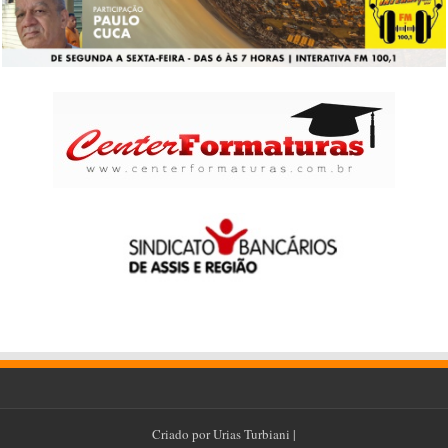
Criado por
Urias Turbiani
|