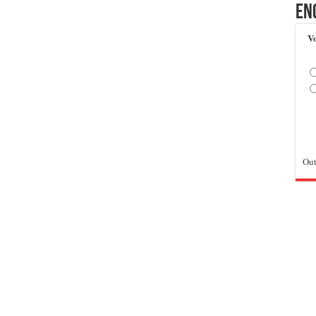
En
Vo
Out