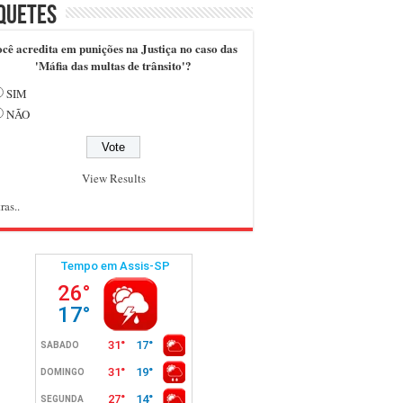
quetes
cê acredita em punições na Justiça no caso das
'Máfia das multas de trânsito'?
SIM
NÃO
View Results
ras..