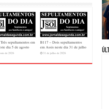
Três sepultamentos em
B117 – Dois sepultamentos
este dia 5 de agosto
em Assis neste dia 31 de julho
Úl
osto de 2026
31 de julho de 2026