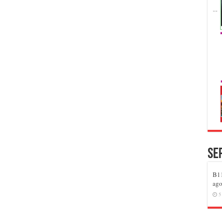
Se
B11
ago
5