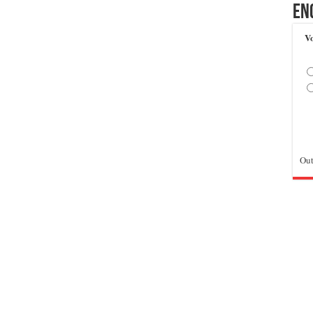
En
Vo
Out