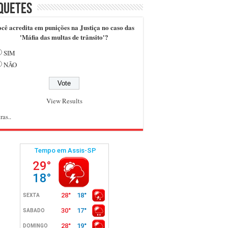
quetes
cê acredita em punições na Justiça no caso das
'Máfia das multas de trânsito'?
SIM
NÃO
View Results
ras..