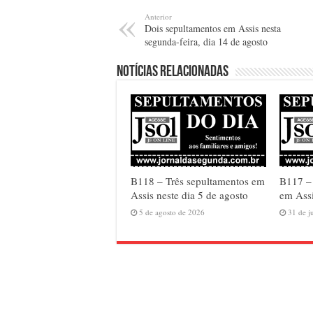
Anterior
Dois sepultamentos em Assis nesta
segunda-feira, dia 14 de agosto
Notícias relacionadas
B118 – Três sepultamentos em
B117 –
Assis neste dia 5 de agosto
em Assi
5 de agosto de 2026
31 de j