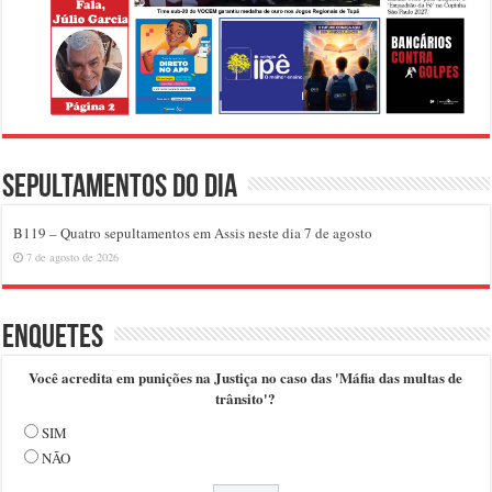
Sepultamentos do dia
B119 – Quatro sepultamentos em Assis neste dia 7 de agosto
7 de agosto de 2026
Enquetes
Você acredita em punições na Justiça no caso das 'Máfia das multas de
trânsito'?
SIM
NÃO