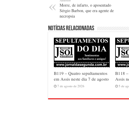
Anterior
Morre, de infarto, o aposentado
Sérgio Barbon, que era agente de
necropsia
Notícias relacionadas
B119 – Quatro sepultamentos
B118 – 
em Assis neste dia 7 de agosto
Assis n
7 de agosto de 2026
5 de ag