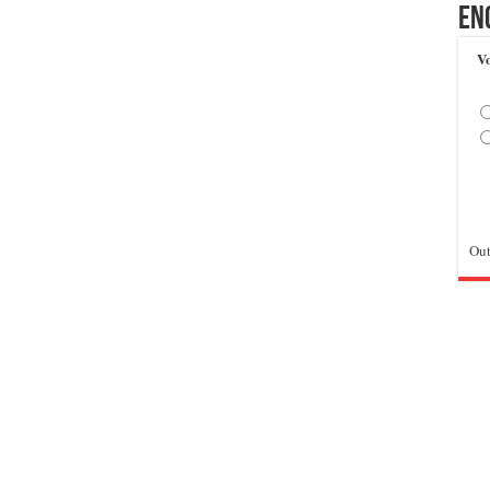
En
Vo
Out