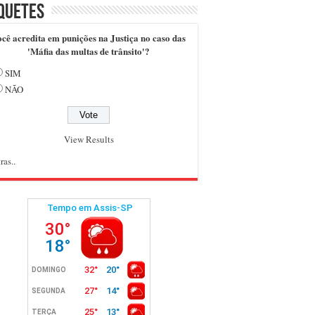
quetes
cê acredita em punições na Justiça no caso das
'Máfia das multas de trânsito'?
SIM
NÃO
View Results
ras..