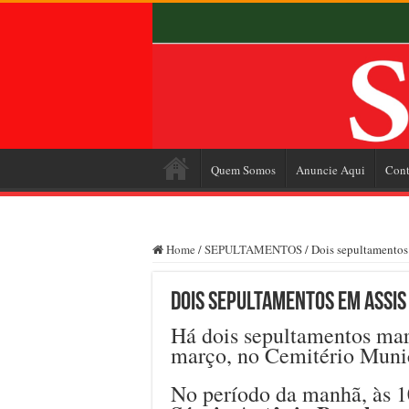
Quem Somos
Anuncie Aqui
Cont
Home
/
SEPULTAMENTOS
/
Dois sepultamentos 
Dois sepultamentos em Assis 
Há dois sepultamentos marc
março, no Cemitério Munic
No período da manhã, às 1