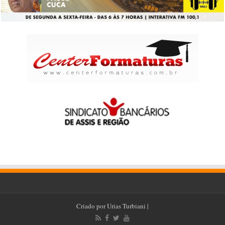
Criado por
Urias Turbiani
|