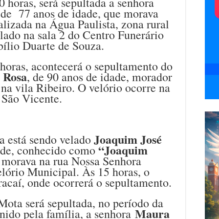
 horas, será sepultada a senhora
 de 77 anos de idade, que morava
lizada na Água Paulista, zona rural
lado na sala 2 do Centro Funerário
bílio Duarte de Souza.
 horas, acontecerá o sepultamento do
 Rosa
, de 90 anos de idade, morador
na vila Ribeiro. O velório ocorre na
 São Vicente.
Joaquim José
a está sendo velado
“Joaquim
dade, conhecido como
e morava na rua Nossa Senhora
elório Municipal. Às 15 horas, o
acaí, onde ocorrerá o sepultamento.
ota será sepultada, no período da
Maura
inido pela família, a senhora