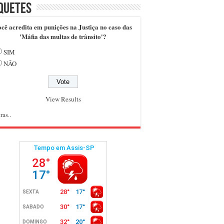
quetes
cê acredita em punições na Justiça no caso das
'Máfia das multas de trânsito'?
SIM
NÃO
View Results
ras..