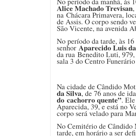
No período da manhã, às 10
Alice Machado Trevisan
,
na Chácara Primavera, loca
de Assis. O corpo sendo ve
São Vicente, na avenida A
No período da tarde, às 16
Aparecido Luis da
senhor
da rua Benedito Luti, 979, 
sala 3 do Centro Funerário
Na cidade de Cândido Mot
da Silva
, de 76 anos de i
do cachorro quente”
. El
Aparecida, 39, e está no V
corpo será velado para Mar
No Cemitério de Cândido M
tarde, em horário a ser def