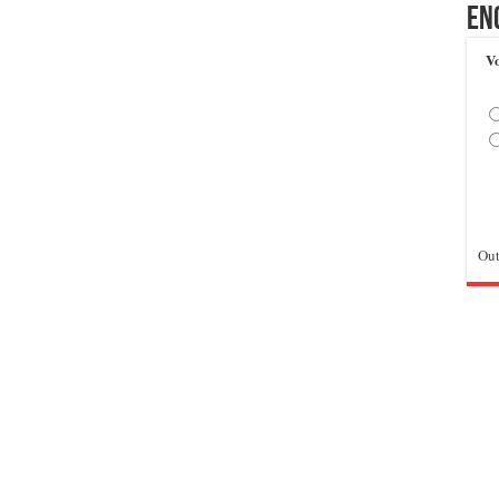
En
Vo
Out