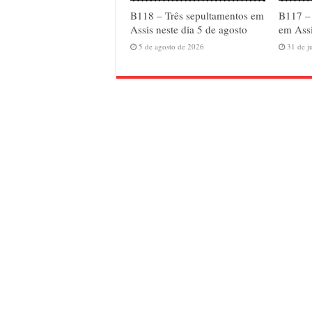
B118 – Três sepultamentos em
B117 –
Assis neste dia 5 de agosto
em Assi
5 de agosto de 2026
31 de j