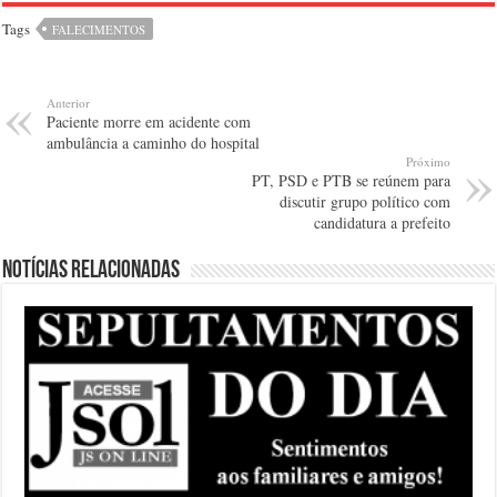
Tags
FALECIMENTOS
Anterior
Paciente morre em acidente com
ambulância a caminho do hospital
Próximo
PT, PSD e PTB se reúnem para
discutir grupo político com
candidatura a prefeito
Notícias relacionadas