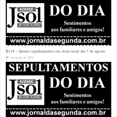
B119 – Quatro sepultamentos em Assis neste dia 7 de agosto
7 de agosto de 2026