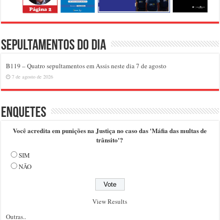
Sepultamentos do dia
B119 – Quatro sepultamentos em Assis neste dia 7 de agosto
7 de agosto de 2026
Enquetes
Você acredita em punições na Justiça no caso das 'Máfia das multas de
trânsito'?
SIM
NÃO
View Results
Outras..