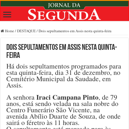
Home
/
DESTAQUE
/
Dois sepultamentos em Assis nesta quinta-feira
Dois sepultamentos em Assis nesta quinta-
feira
Há dois sepultamentos programados para
esta quinta-feira, dia 31 de dezembro, no
Cemitério Municipal da Saudade, em
Assis.
Iraci Campana Pinto
A senhora
, de 79
anos, está sendo velada na sala nobre do
Centro Funerário São Vicente, na
avenida Abílio Duarte de Souza, de onde
sairá o féretro às 11 horas.
O sepultamento está marcado para às