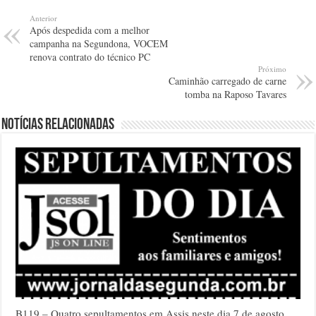
Anterior
Após despedida com a melhor
campanha na Segundona, VOCEM
renova contrato do técnico PC
Próximo
Caminhão carregado de carne
tomba na Raposo Tavares
Notícias relacionadas
B119 – Quatro sepultamentos em Assis neste dia 7 de agosto