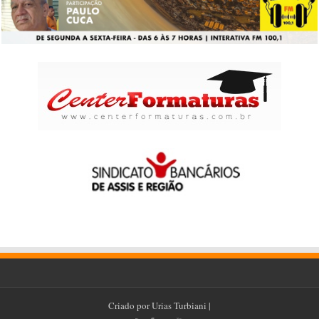
Criado por
Urias Turbiani
|