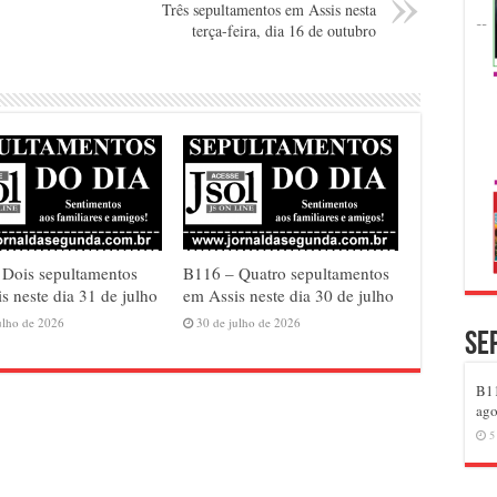
Três sepultamentos em Assis nesta
terça-feira, dia 16 de outubro
 Dois sepultamentos
B116 – Quatro sepultamentos
s neste dia 31 de julho
em Assis neste dia 30 de julho
ulho de 2026
30 de julho de 2026
Se
B11
ago
5