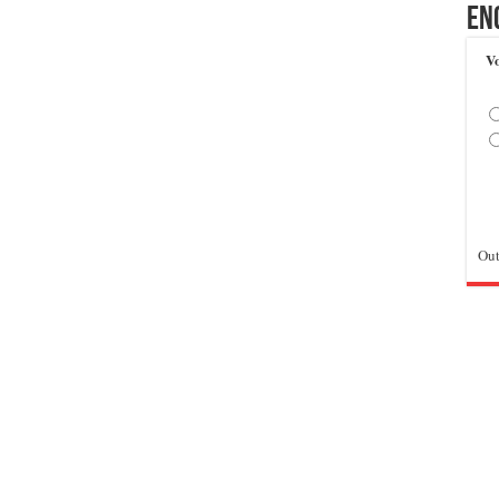
En
Vo
Out