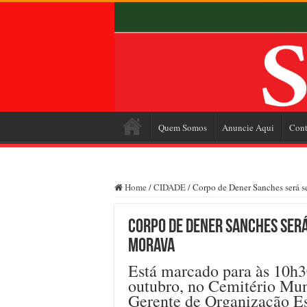
Quem Somos
Anuncie Aqui
Cont
Home
/
CIDADE
/
Corpo de Dener Sanches será s
Corpo de Dener Sanches será
morava
Está marcado para às 10h30
outubro, no Cemitério Mun
Gerente de Organização Es