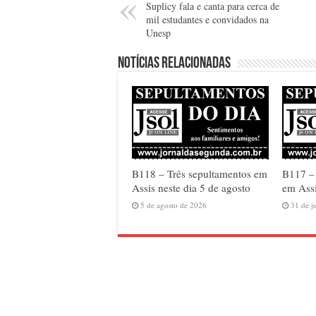
Suplicy fala e canta para cerca de
mil estudantes e convidados na
Unesp
Notícias relacionadas
B118 – Três sepultamentos em
B117 –
Assis neste dia 5 de agosto
em Assi
5 de agosto de 2026
31 de j