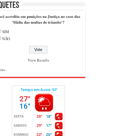
quetes
cê acredita em punições na Justiça no caso das
'Máfia das multas de trânsito'?
SIM
NÃO
View Results
ras..