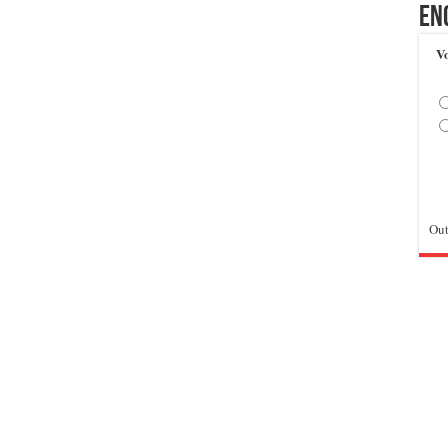
En
Vo
Out