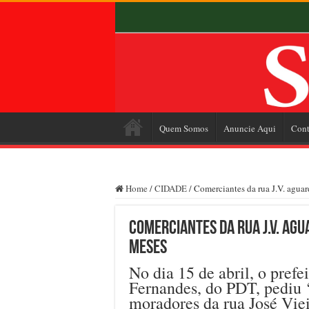
Quem Somos
Anuncie Aqui
Cont
Home
/
CIDADE
/
Comerciantes da rua J.V. agua
Comerciantes da rua J.V. ag
meses
No dia 15 de abril, o prefe
Fernandes, do PDT, pediu 
moradores da rua José Viei