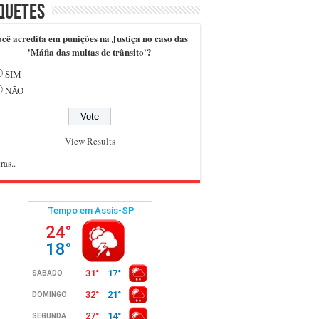
quetes
cê acredita em punições na Justiça no caso das
'Máfia das multas de trânsito'?
SIM
NÃO
View Results
ras..