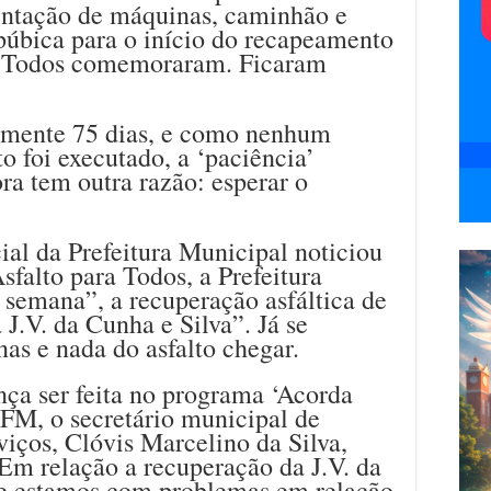
ntação de máquinas, caminhão e
púbica para o início do recapeamento
a. Todos comemoraram. Ficaram
amente 75 dias, e como nenhum
 foi executado, a ‘paciência’
ora tem outra razão: esperar o
.
cial da Prefeitura Municipal noticiou
sfalto para Todos, a Prefeitura
a semana”, a recuperação asfáltica de
 J.V. da Cunha e Silva”. Já se
as e nada do asfalto chegar.
nça ser feita no programa ‘Acorda
a FM, o secretário municipal de
iços, Clóvis Marcelino da Silva,
 “Em relação a recuperação da J.V. da
te estamos com problemas em relação