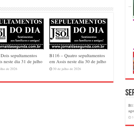
 Dois sepultamentos
B116 – Quatro sepultamentos
s neste dia 31 de julho
em Assis neste dia 30 de julho
ulho de 2026
30 de julho de 2026
Se
B11
ago
5