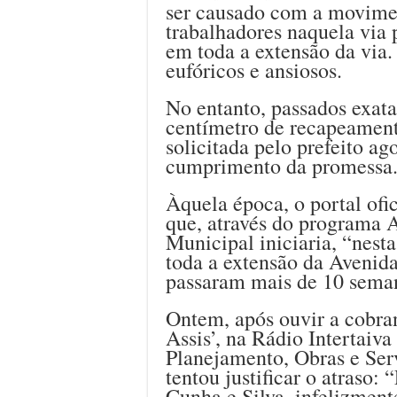
ser causado com a movime
trabalhadores naquela via 
em toda a extensão da vi
eufóricos e ansiosos.
No entanto, passados exat
centímetro de recapeamento
solicitada pelo prefeito ag
cumprimento da promessa
Àquela época, o portal ofi
que, através do programa A
Municipal iniciaria, “nest
toda a extensão da Avenida
passaram mais de 10 seman
Ontem, após ouvir a cobra
Assis’, na Rádio Intertaiv
Planejamento, Obras e Serv
tentou justificar o atraso:
Cunha e Silva, infelizmen