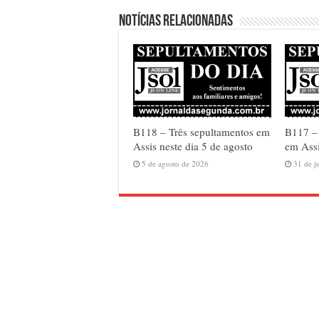
Notícias relacionadas
B118 – Três sepultamentos em
B117 –
Assis neste dia 5 de agosto
em Assi
5 de agosto de 2026
31 de j