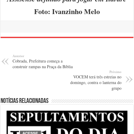
Foto: Ivanzinho Melo
Anterior
Cobrada, Prefeitura começa a
construir rampas na Praça da Bíblia
Próximo
VOCEM terá três estreias no
domingo, contra o lanterna do
grupo
Notícias relacionadas