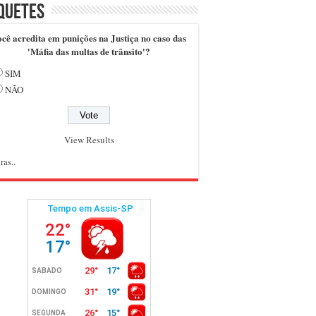
quetes
cê acredita em punições na Justiça no caso das
'Máfia das multas de trânsito'?
SIM
NÃO
View Results
ras..