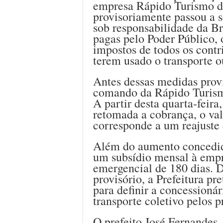
empresa Rápido Turismo de
provisoriamente passou a se
sob responsabilidade da B
pagas pelo Poder Público, 
impostos de todos os cont
terem usado o transporte o
Antes dessas medidas provi
comando da Rápido Turism
A partir desta quarta-feira
retomada a cobrança, o val
corresponde a um reajuste
Além do aumento concedid
um subsídio mensal à empr
emergencial de 180 dias. D
provisório, a Prefeitura pr
para definir a concessionár
transporte coletivo pelos 
O prefeito José Fernandes,