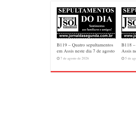
B119 – Quatro sepultamentos
B118 – 
em Assis neste dia 7 de agosto
Assis n
7 de agosto de 2026
5 de ag