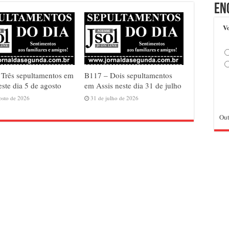
En
Vo
Três sepultamentos em
B117 – Dois sepultamentos
este dia 5 de agosto
em Assis neste dia 31 de julho
osto de 2026
31 de julho de 2026
Out