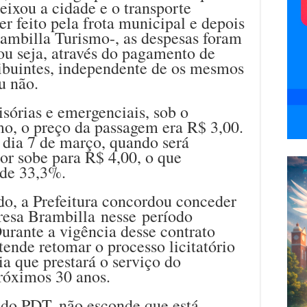
ixou a cidade e o transporte
r feito pela frota municipal e depois
rambilla Turismo-, as despesas foram
ou seja, através do pagamento de
ribuintes, independente de os mesmos
u não.
sórias e emergenciais, sob o
o, o preço da passagem era R$ 3,00.
, dia 7 de março, quando será
or sobe para R$ 4,00, o que
 de 33,3%.
o, a Prefeitura concordou conceder
esa Brambilla nesse período
urante a vigência desse contrato
etende retomar o processo licitatório
ia que prestará o serviço do
próximos 30 anos.
 do PDT, não esconde que está