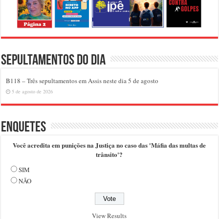
Sepultamentos do dia
B118 – Três sepultamentos em Assis neste dia 5 de agosto
5 de agosto de 2026
Enquetes
Você acredita em punições na Justiça no caso das 'Máfia das multas de
trânsito'?
SIM
NÃO
View Results