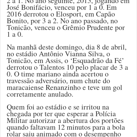
2 a 1. No ano seguinte, 2015, jogando em
José Bonifácio, venceu por 1 a 0. Em
2016 derrotou o Elosport, em Capão
Bonito, por 3 a 2. No ano passado, no
Tonicão, venceu o Grêmio Prudente por
1 a 0.
Na manhã deste domingo, dia 8 de abril,
no estádio Antônio Vianna Silva, o
Tonicão, em Assis, o ‘Esquadrão da Fé’
derrotou o Talentos 10 pelo placar de 3 a
0. O time mariano ainda acertou o
travessão adversário, num chute do
maracaiense Renanzinho e teve um gol
corretamente anulado.
Quem foi ao estádio e se irritou na
chegada por ter que esperar a Polícia
Militar autorizar a abertura dos portões
quando faltavam 12 minutos para a bola
rolar saiu animado com o desempenho