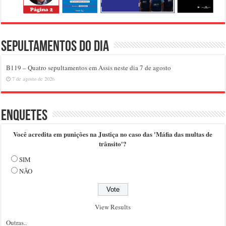
Sepultamentos do dia
B119 – Quatro sepultamentos em Assis neste dia 7 de agosto
7 de agosto de 2026
Enquetes
Você acredita em punições na Justiça no caso das 'Máfia das multas de
trânsito'?
SIM
NÃO
View Results
Outras..