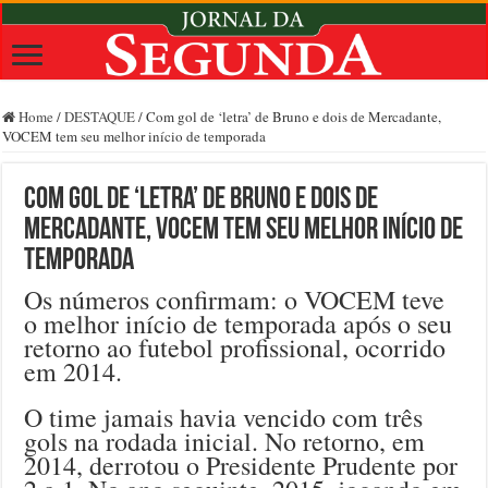
Home
/
DESTAQUE
/
Com gol de ‘letra’ de Bruno e dois de Mercadante,
VOCEM tem seu melhor início de temporada
Com gol de ‘letra’ de Bruno e dois de
Mercadante, VOCEM tem seu melhor início de
temporada
Os números confirmam: o VOCEM teve
o melhor início de temporada após o seu
retorno ao futebol profissional, ocorrido
em 2014.
O time jamais havia vencido com três
gols na rodada inicial. No retorno, em
2014, derrotou o Presidente Prudente por