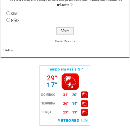
trânsito'?
SIM
NÃO
View Results
Outras..