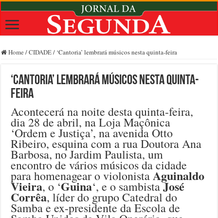
Home
/
CIDADE
/
‘Cantoria’ lembrará músicos nesta quinta-feira
‘Cantoria’ lembrará músicos nesta quinta-
feira
Acontecerá na noite desta quinta-feira,
dia 28 de abril, na Loja Maçônica
‘Ordem e Justiça’, na avenida Otto
Ribeiro, esquina com a rua Doutora Ana
Barbosa, no Jardim Paulista, um
encontro de vários músicos da cidade
Aguinaldo
para homenagear o violonista
Vieira
Guina
José
, o ‘
‘, e o sambista
Corrêa
, líder do grupo Catedral do
Samba e ex-presidente da Escola de