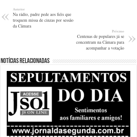
Anterior
Na rádio, padre pede aos fiéis que
troquem missa de cinzas por sessão
da Câmara
Próximo
Centenas de populares já se
concentram na Câmara para
acompanhar a votação
Notícias relacionadas