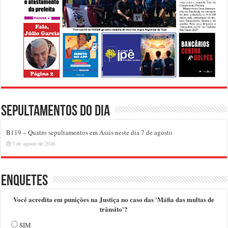
Sepultamentos do dia
B119 – Quatro sepultamentos em Assis neste dia 7 de agosto
7 de agosto de 2026
Enquetes
Você acredita em punições na Justiça no caso das 'Máfia das multas de
trânsito'?
SIM