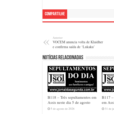
Compartilhe
Anterior
VOCEM anuncia volta de Klaidher
e confirma saída de ‘Lukaku’
Notícias relacionadas
B118 – Três sepultamentos em
B117 –
Assis neste dia 5 de agosto
em Assi
5 de agosto de 2026
31 de j