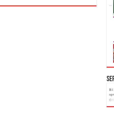
Se
B11
ago
5