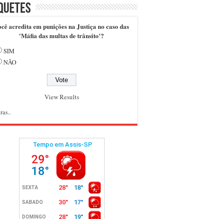
quetes
cê acredita em punições na Justiça no caso das
'Máfia das multas de trânsito'?
SIM
NÃO
View Results
ras..