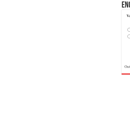
En
Vo
Out