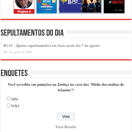
Sepultamentos do dia
B119 – Quatro sepultamentos em Assis neste dia 7 de agosto
7 de agosto de 2026
Enquetes
Você acredita em punições na Justiça no caso das 'Máfia das multas de
trânsito'?
SIM
NÃO
View Results