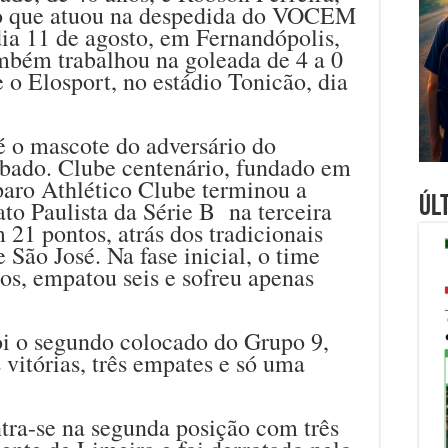
mo que atuou na despedida do VOCEM
ia 11 de agosto, em Fernandópolis,
mbém trabalhou na goleada de 4 a 0
 o Elosport, no estádio Tonicão, dia
é o mascote do adversário do
ábado. Clube centenário, fundado em
paro Athlético Clube terminou a
Úl
to Paulista da Série B na terceira
21 pontos, atrás dos tradicionais
e São José. Na fase inicial, o time
os, empatou seis e sofreu apenas
oi o segundo colocado do Grupo 9,
vitórias, três empates e só uma
ntra-se na segunda posição com três