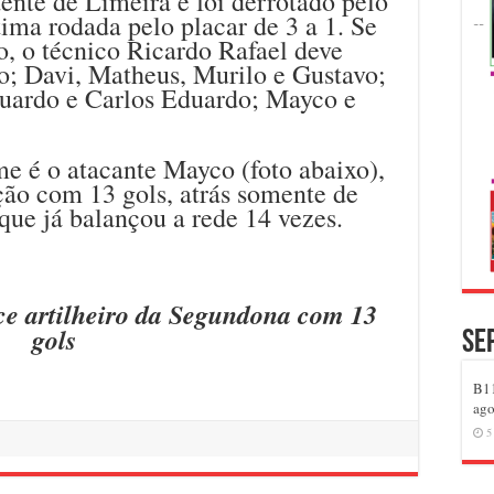
ente de Limeira e foi derrotado pelo
tima rodada pelo placar de 3 a 1. Se
, o técnico Ricardo Rafael deve
; Davi, Matheus, Murilo e Gustavo;
duardo e Carlos Eduardo; Mayco e
me é o atacante Mayco (foto abaixo),
ção com 13 gols, atrás somente de
que já balançou a rede 14 vezes.
ce artilheiro da Segundona com 13
gols
Se
B11
ago
5