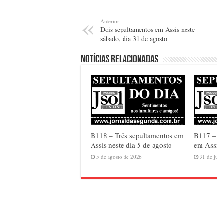
Anterior
Dois sepultamentos em Assis neste
sábado, dia 31 de agosto
Notícias relacionadas
B118 – Três sepultamentos em
B117 –
Assis neste dia 5 de agosto
em Assi
5 de agosto de 2026
31 de j