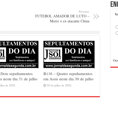
En
Próximo
Vo
FUTEBOL AMADOR DE LUTO –
Morre o ex-atacante China
Out
 Dois sepultamentos
B116 – Quatro sepultamentos
s neste dia 31 de julho
em Assis neste dia 30 de julho
ulho de 2026
30 de julho de 2026