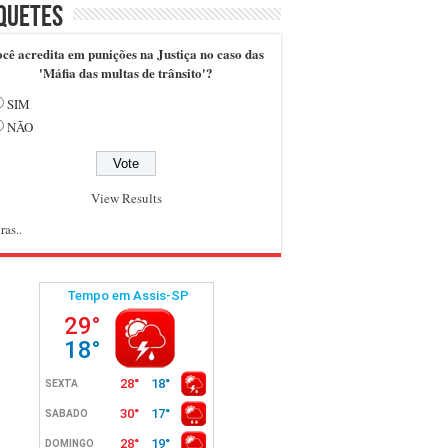
quetes
cê acredita em punições na Justiça no caso das
'Máfia das multas de trânsito'?
SIM
NÃO
View Results
ras..