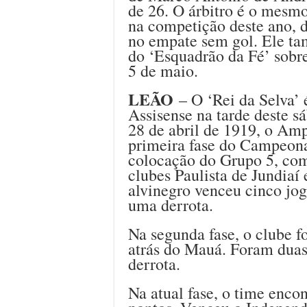
de 26. O árbitro é o mes
na competição deste ano, d
no empate sem gol. Ele ta
do ‘Esquadrão da Fé’ sobre
5 de maio.
LEÃO
– O ‘Rei da Selva’ 
Assisense na tarde deste s
28 de abril de 1919, o Am
primeira fase do Campeona
colocação do Grupo 5, com 
clubes Paulista de Jundiaí 
alvinegro venceu cinco jog
uma derrota.
Na segunda fase, o clube f
atrás do Mauá. Foram duas 
derrota.
Na atual fase, o time enco