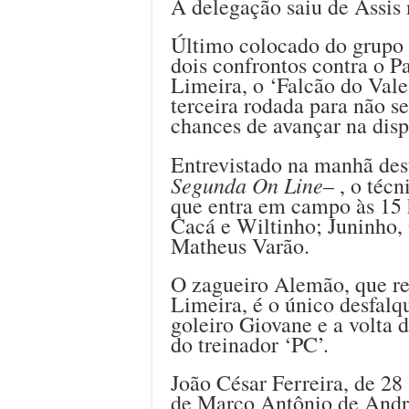
A delegação saiu de Assis n
Último colocado do grupo 
dois confrontos contra o P
Limeira, o ‘Falcão do Vale
terceira rodada para não se
chances de avançar na disp
Entrevistado na manhã des
Segunda On Line
– , o téc
que entra em campo às 15 
Cacá e Wiltinho; Juninho,
Matheus Varão.
O zagueiro Alemão, que re
Limeira, é o único desfalq
goleiro Giovane e a volta
do treinador ‘PC’.
João César Ferreira, de 28 
de Marco Antônio de Andra