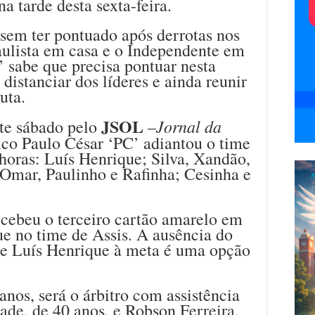
a tarde desta sexta-feira.
sem ter pontuado após derrotas nos
aulista em casa e o Independente em
’ sabe que precisa pontuar nesta
 distanciar dos líderes e ainda reunir
uta.
JSOL
Jornal da
te sábado pelo
–
nico Paulo César ‘PC’ adiantou o time
horas: Luís Henrique; Silva, Xandão,
 Omar, Paulinho e Rafinha; Cesinha e
cebeu o terceiro cartão amarelo em
ue no time de Assis. A ausência do
 de Luís Henrique à meta é uma opção
anos, será o árbitro com assistência
de, de 40 anos, e Robson Ferreira,