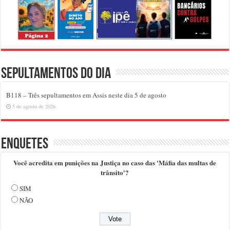
Sepultamentos do dia
B118 – Três sepultamentos em Assis neste dia 5 de agosto
5 de agosto de 2026
Enquetes
Você acredita em punições na Justiça no caso das 'Máfia das multas de
trânsito'?
SIM
NÃO