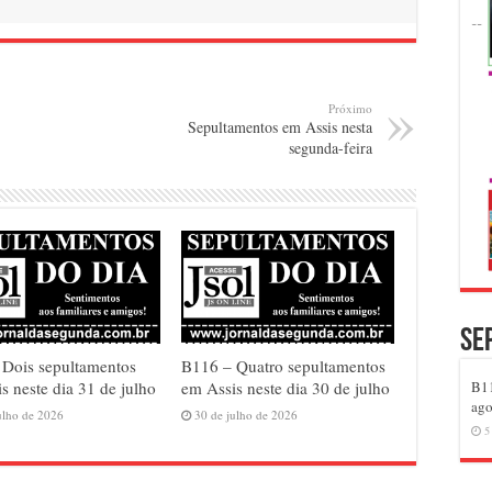
Próximo
Sepultamentos em Assis nesta
segunda-feira
Se
 Dois sepultamentos
B116 – Quatro sepultamentos
s neste dia 31 de julho
em Assis neste dia 30 de julho
B11
ago
ulho de 2026
30 de julho de 2026
5