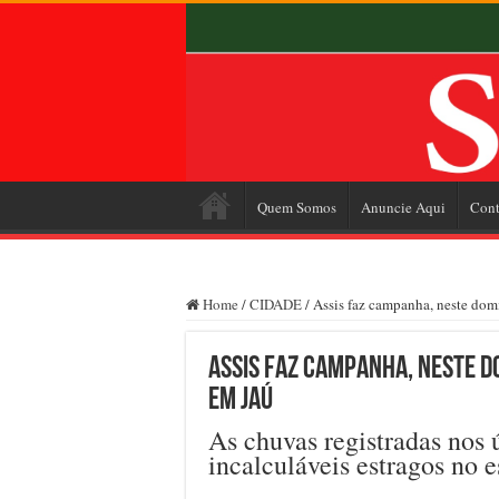
Quem Somos
Anuncie Aqui
Cont
Home
/
CIDADE
/
Assis faz campanha, neste dom
Assis faz campanha, neste d
em Jaú
As chuvas registradas nos
incalculáveis estragos no 