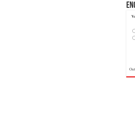
En
Vo
Out