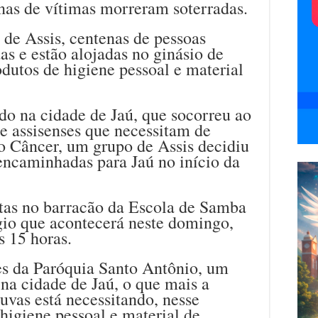
as de vítimas morreram soterradas.
de Assis, centenas de pessoas
as e estão alojadas no ginásio de
odutos de higiene pessoal e material
do na cidade de Jaú, que socorreu ao
e assisenses que necessitam de
o Câncer, um grupo de Assis decidiu
encaminhadas para Jaú no início da
itas no barracão da Escola de Samba
io que acontecerá neste domingo,
s 15 horas.
s da Paróquia Santo Antônio, um
na cidade de Jaú, o que mais a
uvas está necessitando, nesse
higiene pessoal e material de