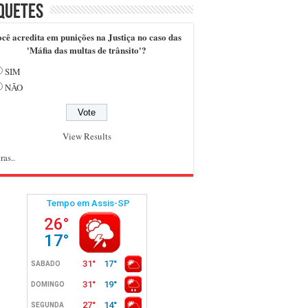
quetes
cê acredita em punições na Justiça no caso das
'Máfia das multas de trânsito'?
SIM
NÃO
View Results
ras..