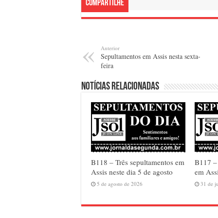
Compartilhe
Anterior
Sepultamentos em Assis nesta sexta-
feira
Notícias relacionadas
B118 – Três sepultamentos em
B117 –
Assis neste dia 5 de agosto
em Assi
5 de agosto de 2026
31 de j