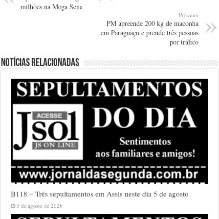
milhões na Mega Sena
Próximo
PM apreende 200 kg de maconha
em Paraguaçu e prende três pessoas
por tráfico
Notícias relacionadas
B118 – Três sepultamentos em Assis neste dia 5 de agosto
5 de agosto de 2026