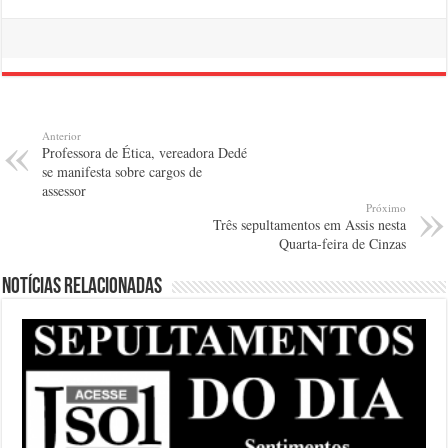
Anterior
Professora de Ética, vereadora Dedé
se manifesta sobre cargos de
assessor
Próximo
Três sepultamentos em Assis nesta
Quarta-feira de Cinzas
Notícias relacionadas