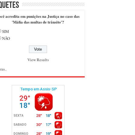
quetes
cê acredita em punições na Justiça no caso das
'Máfia das multas de trânsito'?
SIM
NÃO
View Results
ras..