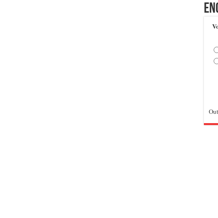
En
Vo
Out