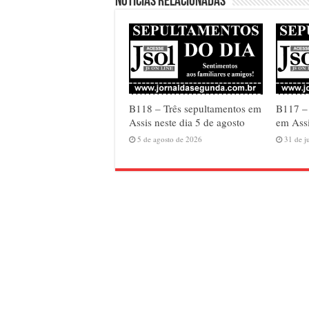
Notícias relacionadas
B118 – Três sepultamentos em
B117 –
Assis neste dia 5 de agosto
em Assi
5 de agosto de 2026
31 de j