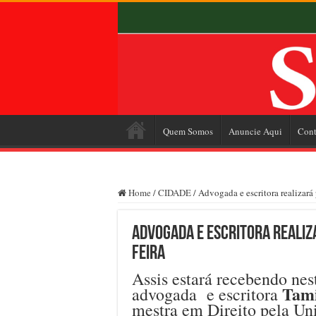
Quem Somos
Anuncie Aqui
Cont
Home
/
CIDADE
/
Advogada e escritora realizará 
Advogada e escritora realiz
feira
Assis estará recebendo nest
Tami
advogada e escritora
mestra em Direito pela Un