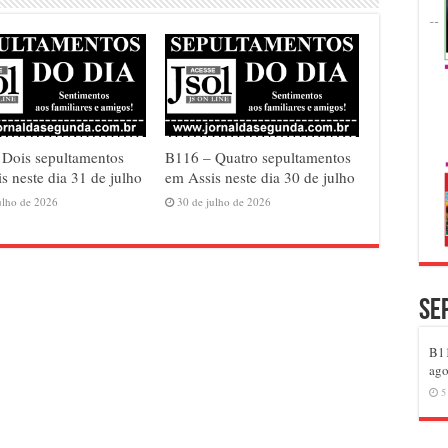
 Dois sepultamentos
B116 – Quatro sepultamentos
s neste dia 31 de julho
em Assis neste dia 30 de julho
ulho de 2026
30 de julho de 2026
Se
B11
ago
5